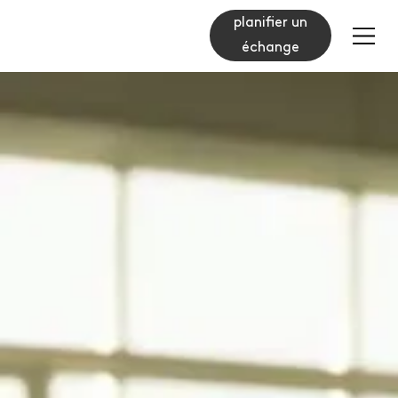
planifier un
échange