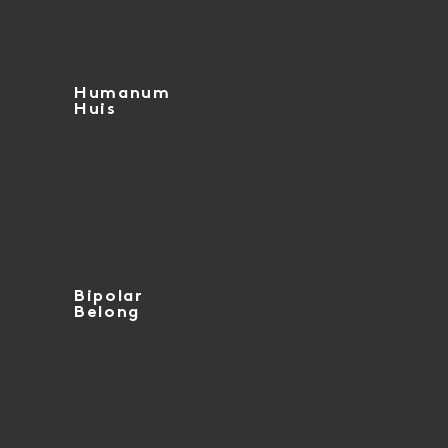
Humanum
Huis
AI Research & Transition Methodology
Bipolar
Belong
Neuro-inclusion et coaching en santé mentale