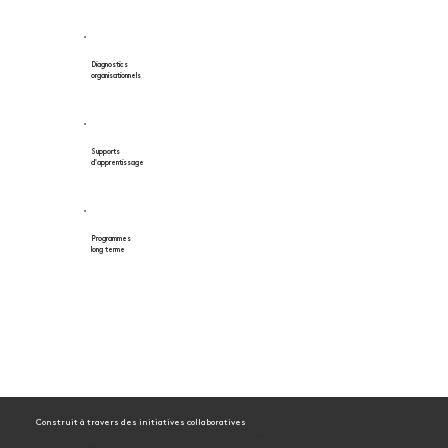
Diagnostics
organisationnels
Supports
d'apprentissage
Programmes
long terme
Construit à travers des initiatives collaboratives
Synarchy soutient et relie des initiatives qui transforment des expertises spécialisées en parcours concrets pour les organisations et les
communautés.