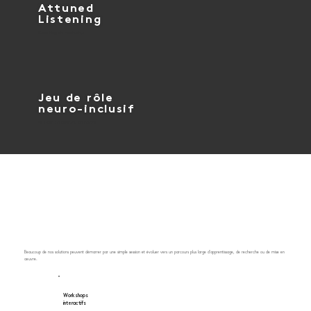
Attuned
Listening
Coaching de leadership
Jeu de rôle
neuro-inclusif
Workshop avec jeu de cartes
De la première session à un soutien plus large
Beaucoup de nos solutions peuvent démarrer par une simple session et évoluer vers un parcours plus large d'apprentissage, de recherche ou de mise en
œuvre.
Workshops
interactifs