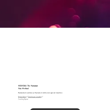
NOUVEAU: The Humanum
Huis Method
Recherche IA centrée sur l'humain et méthodologie de transition
Bipolar Belong
//
Greenhouse Consulting
//
Coaching Bipolar
Une initiative collaborative centrée sur la littératie pratique de l’IA, la prise de décision, la recherche et une adoption
responsable au sein des organisations et du monde éducatif.