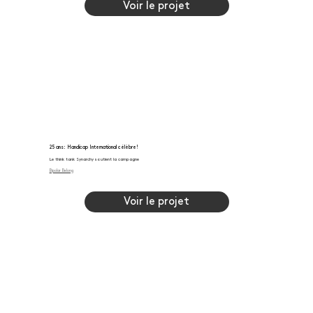
Voir le projet
25 ans: Handicap International célèbre!
Le think tank Synarchy soutient la campagne
Bipolar Belong
Michel Le Roux signe l’approche créative de ce grand moment pour la fondation.
Voir le projet