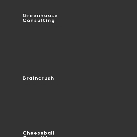
Greenhouse
Consulting
Coaching de leadership et méthodologie EQ
Braincrush
Gouvernance IA, politique et conformité
Cheeseball