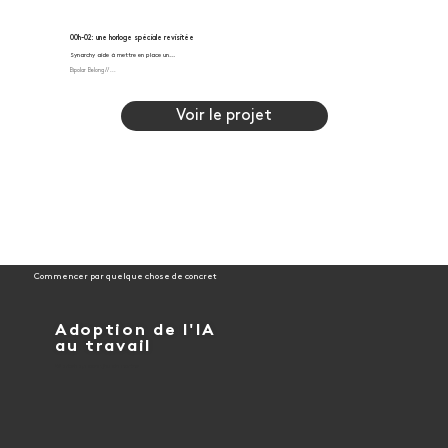
00h-02: une horloge spéciale revisitée
Synarchy aide à mettre en place un...
Bipolar Belong // ...
À propos de ce projet.........
Voir le projet
Commencer par quelque chose de concret
Adoption de l'IA
au travail
Workshop avec jeu de cartes