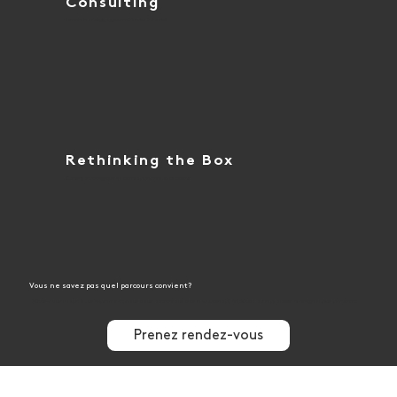
Consulting
Ingénierie pédagogique et impact social
Rethinking the Box
Conseil stratégique et développement d´activités
Vous ne savez pas quel parcours convient?
Dites-nous ce que vous explorez et nous vous orienterons vers le workshop, l'initiative ou le prochain échange le plus pertinent.
Prenez rendez-vous