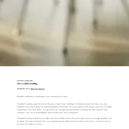
Partnerorganisatie
Cheeseball Consulting
Opgericht door
Irina Stoyanova
Menselijke ontwikkeling vooruitbrengen in leren, samenleving en impact
Cheeseball Consulting, opgericht door Irina Stoyanova, helpt mensen, instellingen en initiatieven groeien met meer zorg, meer
helderheid en een sterker gevoel van verantwoordelijkheid. Het bevindt zich op het snijvlak van leerontwerp, onderzoek, menselijke
ontwikkeling en duurzaam denken, en is geworteld in de overtuiging dat betekenisvolle vooruitgang niet alleen systemen moet
verbeteren, maar ook de omstandigheden waarin mensen leven, leren en deelnemen.
Cheeseball Consulting verbindt het wezenlijke werk met menselijke warmte. De naam draagt misschien een vleugje speelsheid, maar
de aanpak zelf is diep intentioneel. Het is voor organisaties die iets willen bouwen dat nuttig en duurzaam is, zonder het zicht op
de mens in het midden te verliezen.