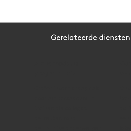
Gerelateerde diensten
Ambassadeurs
Ca
programma's
con
Creëer intern draagvlak
Ont
door ambassadeurs te
bew
trainen die collega’s
acti
betrekken rond
een
belangrijke onderwerpen
late