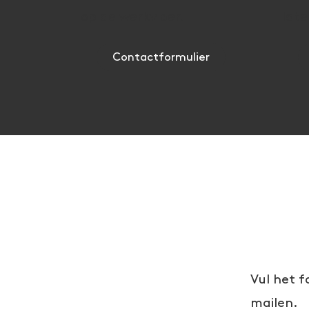
op de werkvloer.
late
Contactformulier
Vul het f
mailen.