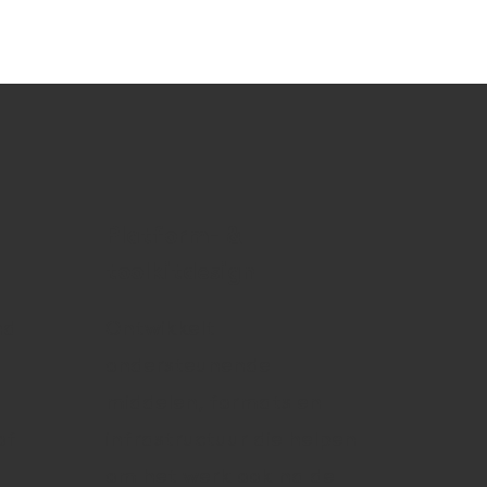
Platform- &
toolkitdesign
nd
Ontwikkelt
ondersteunende
middelen, formats en
of
infrastructuur die helpen
om het werk ook na de