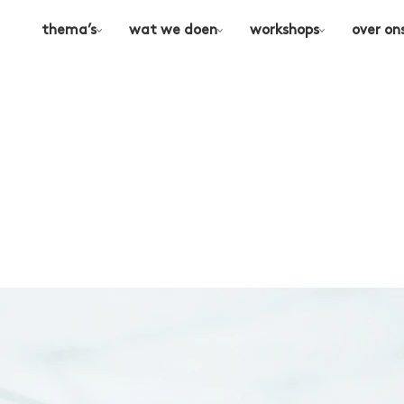
thema’s
wat we doen
workshops
over on