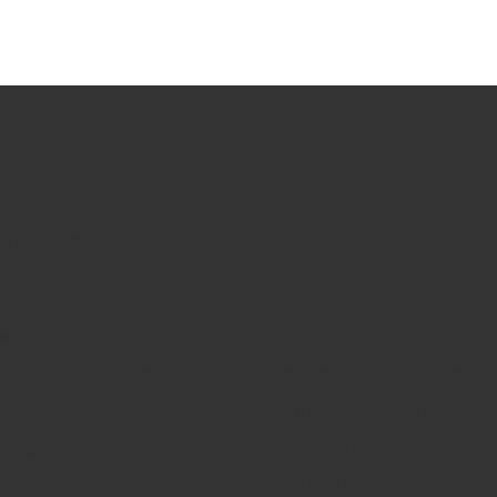
mpagne-
Concept
cepten
uitwerking
wikkel
Werk een veelbelove
ustwordings- en
concept uit tot een
vatieconcepten die
gestructureerd
 boodschap verder
programma, traject 
n reiken en beter
publiek aanbod.