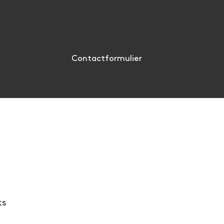
lancering voort te
zetten.
Contactformulier
ks