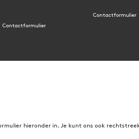
n landen.
Contactformulier
Contactformulier
Interesse in een dienst?
ormulier hieronder in. Je kunt ons ook rechtstree