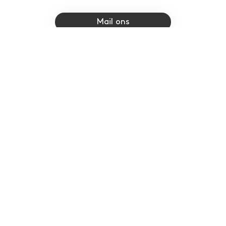
Mail ons
Ik ben geïnteresseerd in...
rootte is ongeveer...
Ik heb liever...
nnen met...
Verstuur aanvraag